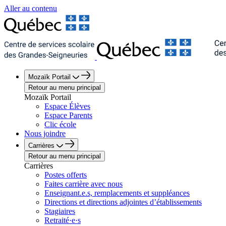
Aller au contenu
Mozaïk Portail
Retour au menu principal
Mozaïk Portail
Espace Élèves
Espace Parents
Clic école
Nous joindre
Carrières
Retour au menu principal
Carrières
Postes offerts
Faites carrière avec nous
Enseignant.e.s, remplacements et suppléances
Directions et directions adjointes d’établissements
Stagiaires
Retraité·e·s