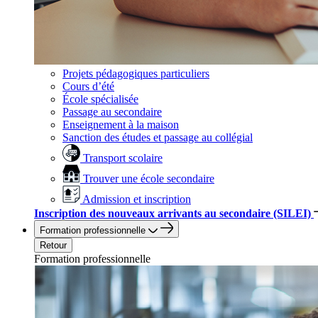
Projets pédagogiques particuliers
Cours d’été
École spécialisée
Passage au secondaire
Enseignement à la maison
Sanction des études et passage au collégial
Transport scolaire
Trouver une école secondaire
Admission et inscription
Inscription des nouveaux arrivants au secondaire (SILEI)
Formation professionnelle
Retour
Formation professionnelle